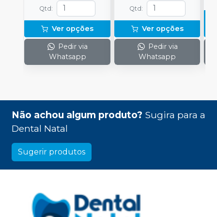
Qtd
:
Qtd
:
Ver opções
Ver opções
Pedir via
Pedir via
Whatsapp
Whatsapp
Não achou algum produto?
Sugira para a
Dental Natal
Sugerir produtos