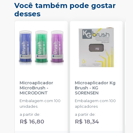
Você também pode gostar
desses
Microaplicador
Microaplicador Kg
B
MicroBrush
-
Brush
-
KG
D
MICRODONT
SORENSEN
I
B
Embalagem com 100
Embalagem com 100
E
unidades.
aplicadores
u
a partir de
:
a partir de
:
R$ 16,80
R$ 18,34