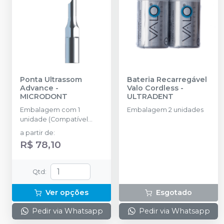
Ponta Ultrassom
Bateria Recarregável
Advance
-
Valo Cordless
-
MICRODONT
ULTRADENT
Embalagem com 1
Embalagem 2 unidades
unidade (Compatível
com MICRODONT / EMS /
a partir de
:
Ortus / Alt /
R$ 78,10
Cristofolientech /
Mectron / Advance 1 /
Advance / Advance View
Qtd
:
/ Advance SEL / PM200
/PM 100 / Peison Master /
Ver opções
Esgotado
UltraScaler Kavo / NAC /
Emissonic MMO /
Pedir via Whatsapp
Pedir via Whatsapp
Odontomedics / Driller)