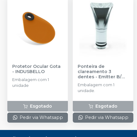
Protetor Ocular Gota
Ponteira de
-
INDUSBELLO
clareamento 3
dentes - Emitter B/
Embalagem com 1
SUPRA/ C/ D
-
Embalagem com 1
unidade
SCHUSTER
unidade.
Esgotado
Esgotado
Pedir via Whatsapp
Pedir via Whatsapp