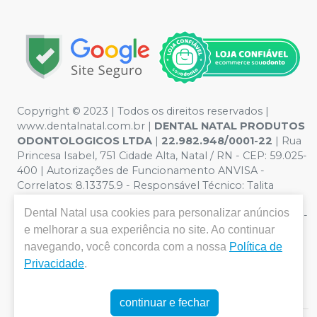
Copyright © 2023 | Todos os direitos reservados |
www.dentalnatal.com.br |
DENTAL NATAL PRODUTOS
ODONTOLOGICOS LTDA
|
22.982.948/0001-22
| Rua
Princesa Isabel, 751 Cidade Alta, Natal / RN - CEP: 59.025-
400 | Autorizações de Funcionamento ANVISA -
Correlatos: 8.13375.9 - Responsável Técnico: Talita
Pereira de Lima. CRO nº RN-CD-4900 | Política de
Dental Natal
usa cookies para personalizar anúncios
Privacidade e Segurança - Fotos meramente ilustrativas -
e melhorar a sua experiência no site. Ao continuar
Os preços e condições da loja virtual estão sujeitos a
alterações. Em caso de divergência de preços no site, o
navegando, você concorda com a nossa
Política de
valor válido é o do Carrinho de Compra. Não vendemos
Privacidade
.
por atacado, por isso nos reservamos o direito de não
atender compras de grandes volumes pelo site.
continuar e fechar