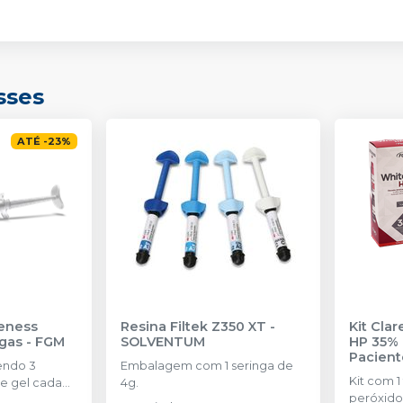
sses
ATÉ
-
23
%
eness
Resina Filtek Z350 XT
-
Kit Cla
ngas
-
FGM
SOLVENTUM
HP 35% 
Pacient
endo 3
Embalagem com 1 seringa de
Kit com 1
e gel cada
4g.
peróxido