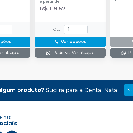
a partir de
:
concentr
R$ 119,57
de espess
2g de sol
(neutrali
espátula
Qtd
:
preparo 
com 2g.
pções
Ver opções
 Whatsapp
Pedir via Whatsapp
Pe
algum produto?
Sugira para a
Dental Natal
Su
 nas
ociais