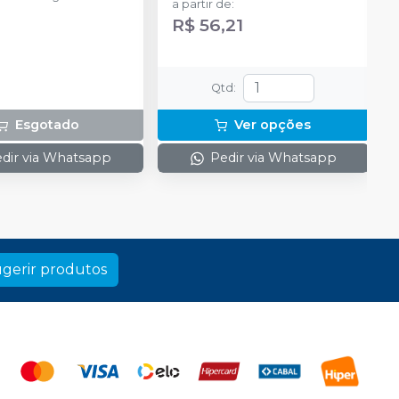
a partir de
:
ado + 1 frasco com 5g
R$ 56,21
ante + 1 frasco com
ução Neutralize
zante de peróxidos) + 1
 e uma placa para
Qtd
:
do gel e 1 Top Dam
Esgotado
Ver opções
dir via Whatsapp
Pedir via Whatsapp
gerir produtos