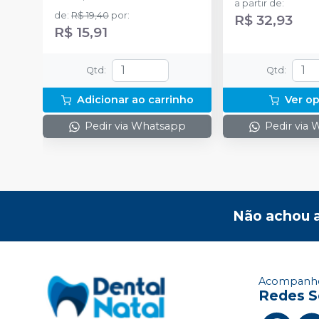
a partir de
:
ponteiras para aplicação.
de
:
R$ 19,40
por
:
R$ 32,93
R$ 15,91
Qtd
:
Qtd
:
Adicionar ao carrinho
Ver o
Pedir via Whatsapp
Pedir via
Não achou 
Acompanhe
Redes S