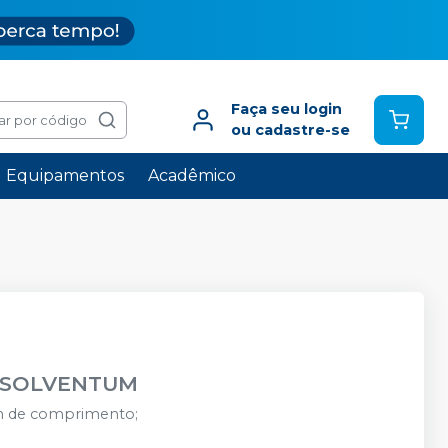
Faça seu login
ar por código
ou cadastre-se
Equipamentos
Acadêmico
SOLVENTUM
m de comprimento;