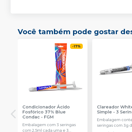
Você também pode gostar de
-
17
%
Condicionador Ácido
Clareador Whit
Fosfórico 37% Blue
Simple - 3 Seri
Condac
-
FGM
Embalagem cont
Embalagem com 3 seringas
seringas com 3g d
com 2,5ml cada uma e 3
uma.