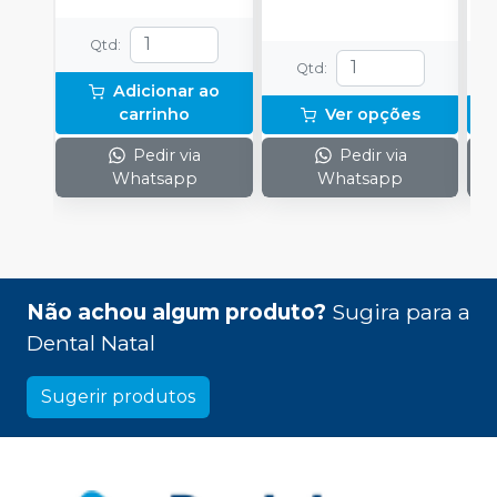
Qtd
:
Qtd
:
Adicionar ao
carrinho
Ver opções
Pedir via
Pedir via
Whatsapp
Whatsapp
Não achou algum produto?
Sugira para a
Dental Natal
Sugerir produtos