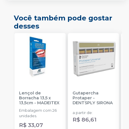
Você também pode gostar
desses
Lençol de
Gutapercha
L
Borracha 13,5 x
Protaper
-
13,5cm
-
MADEITEX
DENTSPLY SIRONA
S
Embalagem com 26
E
a partir de
:
unidades.
u
R$ 86,61
R$ 33,07
a