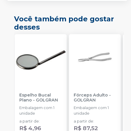
Você também pode gostar
desses
Espelho Bucal
Fórceps Adulto
-
F
Plano
-
GOLGRAN
GOLGRAN
Embalagem com 1
Embalagem com 1
E
unidade
unidade
u
a partir de
:
a partir de
:
R$ 4,96
R$ 87,52