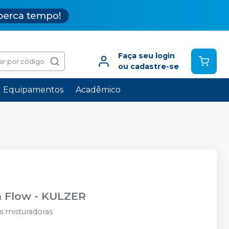
Faça seu login
ar por código
ou cadastre-se
Equipamentos
Acadêmico
m Flow
-
KULZER
s misturadoras