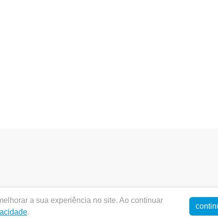
elhorar a sua experiência no site. Ao continuar
entalnatal.com.br |
DENTAL NATAL PRODUTOS ODONTOL
contin
vacidade
.
Autorizações de Funcionamento ANVISA - Correlatos: 8.13375.9 