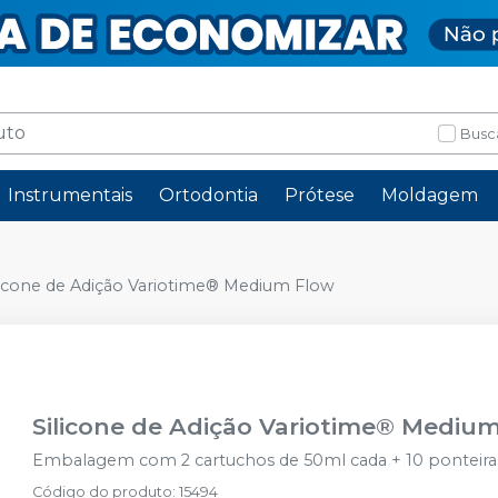
Busc
Instrumentais
Ortodontia
Prótese
Moldagem
licone de Adição Variotime® Medium Flow
Silicone de Adição Variotime® Mediu
Embalagem com 2 cartuchos de 50ml cada + 10 ponteira
Código do produto
:
15494