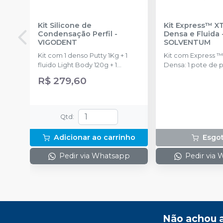
Kit Silicone de
Kit Express™ XT
Condensação Perfil
-
Densa e Fluida
VIGODENT
SOLVENTUM
Kit com 1 denso Putty 1Kg + 1
Kit com Express ™
fluido Light Body 120g + 1
Densa: 1 pote de 
catalisador 60ml.
(250 ml) Express ™
R$ 279,60
Densa: 1 pote de 
catalisadora (250 
XT Pasta Fluida de
Média Viscosidade
Qtd
:
(50 ml); 10 Pontas
Amarelas
Adicionar ao carrinho
Esgo
Pedir via Whatsapp
Pedir via
Não achou 