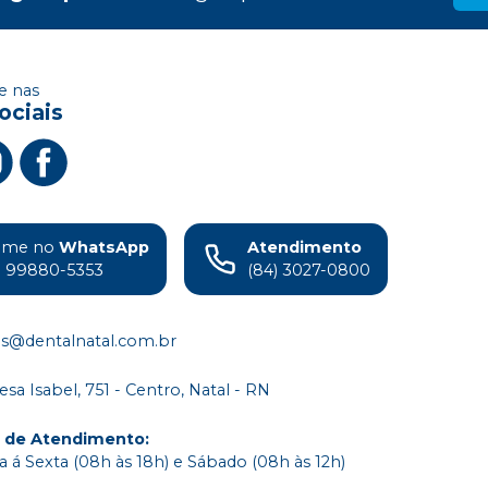
 nas
ociais
ame no
WhatsApp
Atendimento
) 99880-5353
(84) 3027-0800
s@dentalnatal.com.br
esa Isabel, 751 - Centro, Natal - RN
o de Atendimento
:
 á Sexta (08h às 18h) e Sábado (08h às 12h)