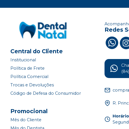
Acompanhe
Redes S
Central do Cliente
Institucional
Ch
Política de Frete
(84
Política Comercial
Trocas e Devoluções
compra
Código de Defesa do Consumidor
R. Princ
Promocional
Horári
Mês do Cliente
Segunda
Mês do Dentista