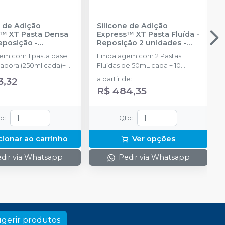
e de Adição
Silicone de Adição
™ XT Pasta Densa
Express™ XT Pasta Fluída -
Reposição
-
Reposição 2 unidades
-
NTUM
SOLVENTUM
m com 1 pasta base
Embalagem com 2 Pastas
isadora (250ml cada)+ 2
Fluídas de 50mL cada + 10
pontas misturadoras
3,32
a partir de
:
R$ 484,35
td
:
Qtd
:
cionar ao carrinho
Ver opções
dir via Whatsapp
Pedir via Whatsapp
gerir produtos