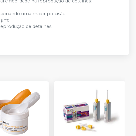
al e fidelidade na reprodução de detalhes;
rcionando uma maior precisão;
0 μm;
 reprodução de detalhes.