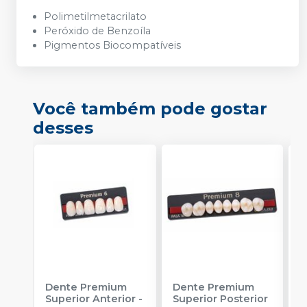
Polimetilmetacrilato
Peróxido de Benzoíla
Pigmentos Biocompatíveis
Você também pode gostar
desses
Dente Premium
Dente Premium
K
Superior Anterior
-
Superior Posterior
P