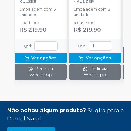
KULZER
-
KULZER
1
Embalagem com 6
Embalagem com 8
K
unidades.
unidades.
1
d
a partir de
:
a partir de
:
p
R$ 219,90
R$ 219,90
Qtd
:
Qtd
:
Ver opções
Ver opções
Pedir via
Pedir via
Whatsapp
Whatsapp
Não achou algum produto?
Sugira para a
Dental Natal