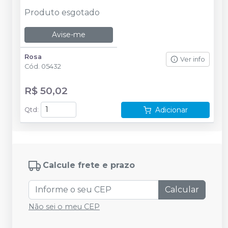
Produto esgotado
Avise-me
Rosa
Ver info
Cód.
05432
R$ 50,02
Adicionar
Qtd
:
Calcule frete e prazo
Calcular
Não sei o meu CEP