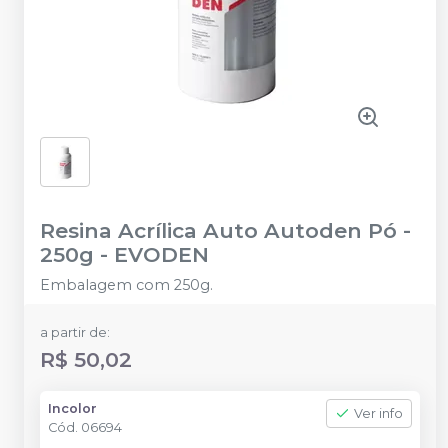
Resina Acrílica Auto Autoden Pó -
250g
-
EVODEN
Embalagem com 250g.
a partir de:
R$ 50,02
Incolor
Ver info
Cód.
06694