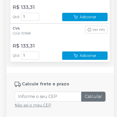
R$ 133,31
Adicionar
Qtd
:
CV4
Ver info
Cód.
10568
R$ 133,31
Adicionar
Qtd
:
Calcule frete e prazo
Calcular
Não sei o meu CEP