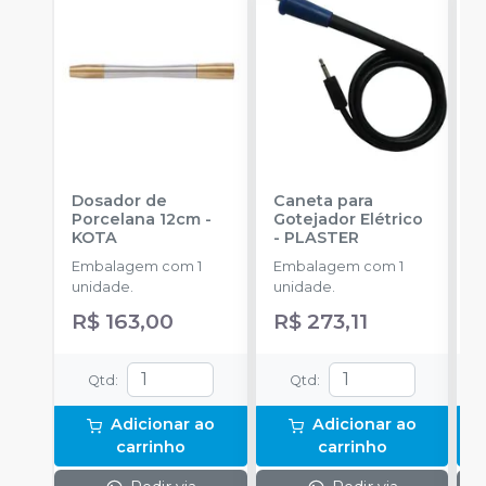
Dosador de
Caneta para
G
Porcelana 12cm
-
Gotejador Elétrico
E
KOTA
-
PLASTER
C
P
Embalagem com 1
Embalagem com 1
E
unidade.
unidade.
u
R$ 163,00
R$ 273,11
R
Qtd
:
Qtd
:
Adicionar ao
Adicionar ao
carrinho
carrinho