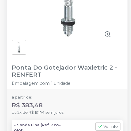
Ponta Do Gotejador Waxletric 2
-
RENFERT
Embalagem com 1 unidade
a partir de:
R$ 383,48
ou
2
x
de
R$ 191,74
sem juros
- Sonda Fina (Ref. 2155-
Ver info
0101)