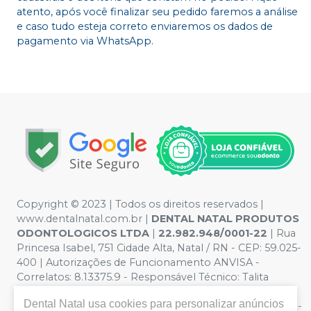
atento, após você finalizar seu pedido faremos a análise
e caso tudo esteja correto enviaremos os dados de
pagamento via WhatsApp.
Copyright © 2023 | Todos os direitos reservados |
www.dentalnatal.com.br |
DENTAL NATAL PRODUTOS
ODONTOLOGICOS LTDA
|
22.982.948/0001-22
| Rua
Princesa Isabel, 751 Cidade Alta, Natal / RN - CEP: 59.025-
400 | Autorizações de Funcionamento ANVISA -
Correlatos: 8.13375.9 - Responsável Técnico: Talita
Pereira de Lima. CRO nº RN-CD-4900 | Política de
Dental Natal
usa cookies para personalizar anúncios
Privacidade e Segurança - Fotos meramente ilustrativas -