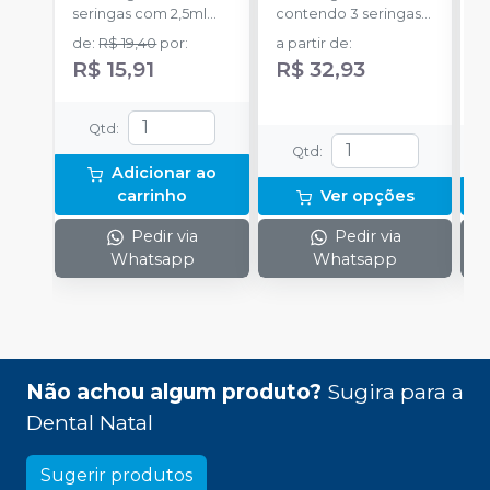
seringas com 2,5ml
contendo 3 seringas
a
cada uma e 3
com 3g de gel cada
de
:
R$ 19,40
por
:
a partir de
:
R
ponteiras para
uma.
R$ 15,91
R$ 32,93
aplicação.
Qtd
:
Qtd
:
Adicionar ao
carrinho
Ver opções
Pedir via
Pedir via
Whatsapp
Whatsapp
Não achou algum produto?
Sugira para a
Dental Natal
Sugerir produtos