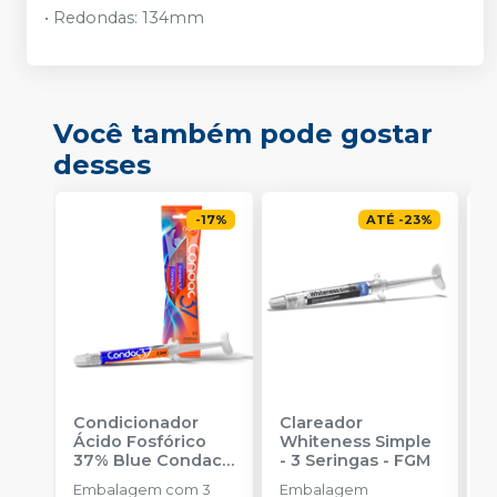
• Redondas: 134mm
Você também pode gostar
desses
-
17
%
ATÉ
-
23
%
Condicionador
Clareador
R
Ácido Fosfórico
Whiteness Simple
X
37% Blue Condac
-
- 3 Seringas
-
FGM
E
FGM
Embalagem com 3
Embalagem
s