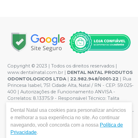
Copyright © 2023 | Todos os direitos reservados |
www.dentalnatal.com.br |
DENTAL NATAL PRODUTOS
ODONTOLOGICOS LTDA
|
22.982.948/0001-22
| Rua
Princesa Isabel, 751 Cidade Alta, Natal / RN - CEP: 59.025-
400 | Autorizações de Funcionamento ANVISA -
Correlatos: 8.13375.9 - Responsável Técnico: Talita
Pereira de Lima. CRO nº RN-CD-4900 | Política de
Dental Natal
usa cookies para personalizar anúncios
Privacidade e Segurança - Fotos meramente ilustrativas -
Os preços e condições da loja virtual estão sujeitos a
e melhorar a sua experiência no site. Ao continuar
alterações. Em caso de divergência de preços no site, o
navegando, você concorda com a nossa
Política de
valor válido é o do Carrinho de Compra. Não vendemos
Privacidade
.
por atacado, por isso nos reservamos o direito de não