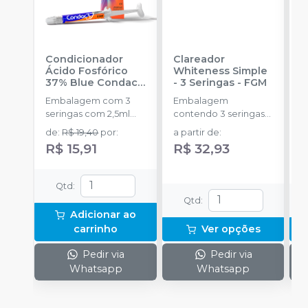
Condicionador
Clareador
R
Ácido Fosfórico
Whiteness Simple
X
37% Blue Condac
-
- 3 Seringas
-
FGM
E
FGM
Embalagem com 3
Embalagem
s
seringas com 2,5ml
contendo 3 seringas
a
cada uma e 3
com 3g de gel cada
de
:
R$ 19,40
por
:
a partir de
:
R
ponteiras para
uma.
R$ 15,91
R$ 32,93
aplicação.
Qtd
:
Qtd
:
Adicionar ao
carrinho
Ver opções
Pedir via
Pedir via
Whatsapp
Whatsapp