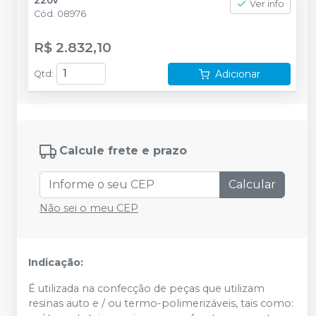
220v
Ver info
Cód.
08976
R$ 2.832,10
Adicionar
Qtd
:
Calcule frete e prazo
Calcular
Não sei o meu CEP
Indicação:
É utilizada na confecção de peças que utilizam
resinas auto e / ou termo-polimerizáveis, tais como: