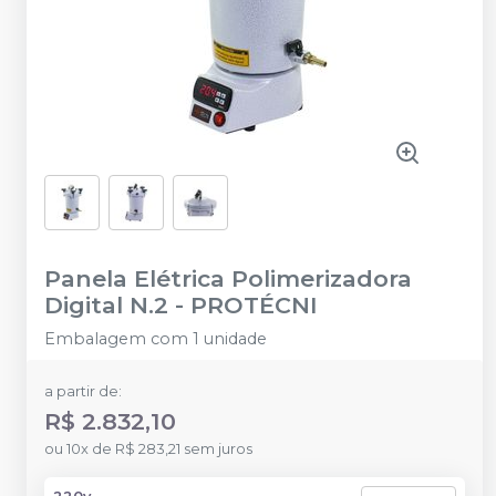
Panela Elétrica Polimerizadora
Digital N.2
-
PROTÉCNI
Embalagem com 1 unidade
a partir de:
R$ 2.832,10
ou
10
x
de
R$ 283,21
sem juros