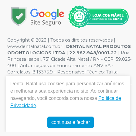
Copyright © 2023 | Todos os direitos reservados |
www.dentalnatal.com.br |
DENTAL NATAL PRODUTOS
ODONTOLOGICOS LTDA
|
22.982.948/0001-22
| Rua
Princesa Isabel, 751 Cidade Alta, Natal / RN - CEP: 59.025-
400 | Autorizações de Funcionamento ANVISA -
Correlatos: 8.13375.9 - Responsável Técnico: Talita
Pereira de Lima. CRO nº RN-CD-4900 | Política de
Dental Natal
usa cookies para personalizar anúncios
Privacidade e Segurança - Fotos meramente ilustrativas -
Os preços e condições da loja virtual estão sujeitos a
e melhorar a sua experiência no site. Ao continuar
alterações. Em caso de divergência de preços no site, o
navegando, você concorda com a nossa
Política de
valor válido é o do Carrinho de Compra. Não vendemos
Privacidade
.
por atacado, por isso nos reservamos o direito de não
atender compras de grandes volumes pelo site.
continuar e fechar
E-commerce produzido por
Sou Odonto Ecommerce
.