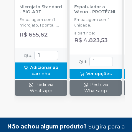
Microjato Standard
Espatulador a
C
-
BIO-ART
Vácuo
-
PROTÉCNI
E
C
Embalagem com 1
Embalagem com 1
P
E
microjato, 1 ponta, 1
unidade.
c
pote de óxido de
R$ 655,62
a partir de
:
alumínio com 50g, 1
a
R$ 4.823,53
conexão para equipo,
R
1 engate rápido e
manual de instruções.
Qtd
:
Qtd
:
Adicionar ao
carrinho
Ver opções
Pedir via
Pedir via
Whatsapp
Whatsapp
Não achou algum produto?
Sugira para a