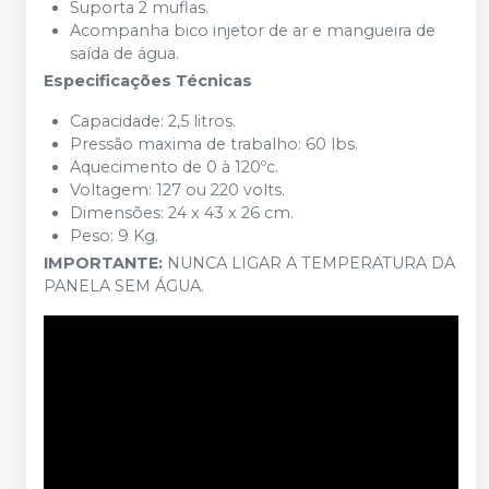
Suporta 2 muflas.
Acompanha bico injetor de ar e mangueira de
saída de água.
Especificações Técnicas
Capacidade: 2,5 litros.
Pressão maxima de trabalho: 60 lbs.
Aquecimento de 0 à 120ºc.
Voltagem: 127 ou 220 volts.
Dimensões: 24 x 43 x 26 cm.
Peso: 9 Kg.
IMPORTANTE:
NUNCA LIGAR A TEMPERATURA DA
PANELA SEM ÁGUA.