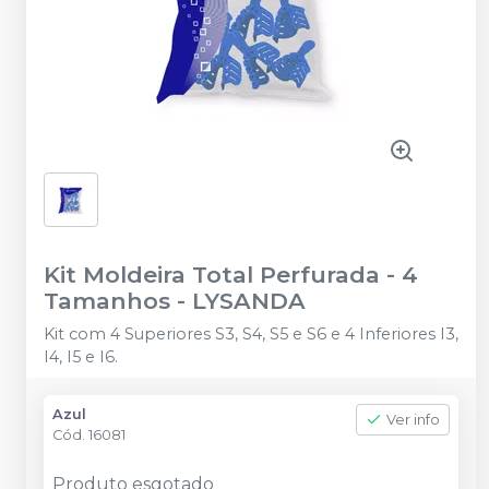
Kit Moldeira Total Perfurada - 4
Tamanhos
-
LYSANDA
Kit com 4 Superiores S3, S4, S5 e S6 e 4 Inferiores I3,
I4, I5 e I6.
Azul
Ver info
Cód.
16081
Produto esgotado