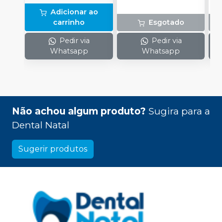
ou Média Viscosidade:
Adicionar ao
1 cartucho (50 ml); 10
carrinho
Esgotado
Pontas Misturadoras
Amarelas
Pedir via
Pedir via
Whatsapp
Whatsapp
Não achou algum produto?
Sugira para a
Dental Natal
Sugerir produtos