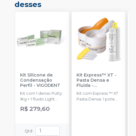
desses
Kit Silicone de
Kit Express™ XT -
S
Condensação
Pasta Densa e
C
Perfil
-
VIGODENT
Fluida
-
P
SOLVENTUM
V
Kit com 1 denso Putty
Kit com Express ™ XT
E
1Kg + 1 fluido Light
Pasta Densa: 1 pote
b
Body 120g + 1
de pasta base (250 ml)
c
R$ 279,60
catalisador 60ml.
Express ™; XT Pasta
Densa: 1 pote de
pasta catalisadora
(250 ml); Express ™ XT
Qtd
:
Pasta Fluida de Baixa