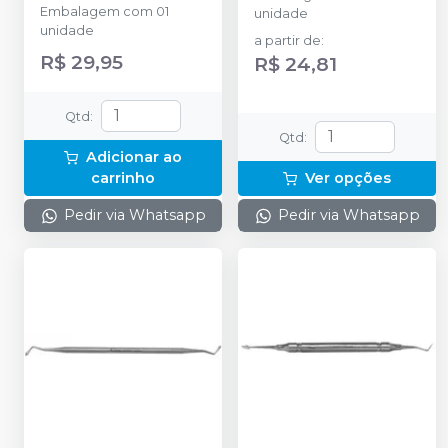
Embalagem com 01
unidade
unidade
a partir de
:
R$ 29,95
R$ 24,81
Qtd
:
Qtd
:
Adicionar ao
carrinho
Ver opções
Pedir via Whatsapp
Pedir via Whatsapp