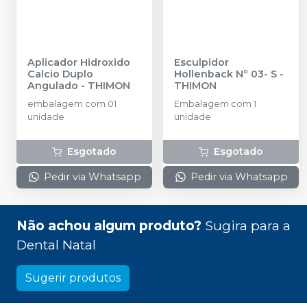
Aplicador Hidroxido
Esculpidor
Calcio Duplo
Hollenback Nº 03- S
-
Angulado
-
THIMON
THIMON
embalagem com 01
Embalagem com 1
unidade
unidade
Esgotado
Esgotado
Pedir via Whatsapp
Pedir via Whatsapp
Não achou algum produto?
Sugira para a
Dental Natal
Sugerir produtos