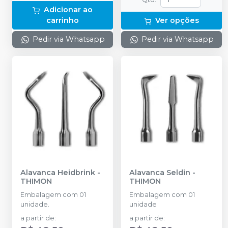
Adicionar ao
carrinho
Ver opções
Pedir via Whatsapp
Pedir via Whatsapp
Alavanca Heidbrink
-
Alavanca Seldin
-
THIMON
THIMON
Embalagem com 01
Embalagem com 01
unidade.
unidade
a partir de
:
a partir de
: