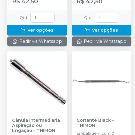
R$ 42,50
R$ 42,50
Qtd
:
Qtd
:
Ver opções
Ver opções
Pedir via Whatsapp
Pedir via Whatsapp
Cânula Intermediaria
Cortante Black
-
Aspiração ou
THIMON
Irrigação
-
THIMON
Embalagem com 01