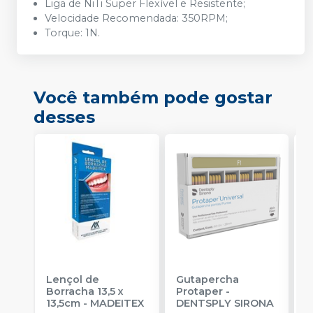
Liga de NiTi Super Flexível e Resistente;
Velocidade Recomendada: 350RPM;
Torque: 1N.
Você também pode gostar
desses
Lençol de
Gutapercha
L
Borracha 13,5 x
Protaper
-
13,5cm
-
MADEITEX
DENTSPLY SIRONA
S