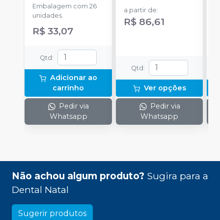
Embalagem com 26
E
a partir de
:
unidades.
u
R$ 86,61
R$ 33,07
a
Qtd
:
Qtd
:
Adicionar ao
carrinho
Ver opções
Pedir via
Pedir via
Whatsapp
Whatsapp
Não achou algum produto?
Sugira para a
Dental Natal
Sugerir produtos