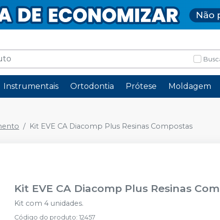
Busc
Instrumentais
Ortodontia
Prótese
Moldagem
mento
Kit EVE CA Diacomp Plus Resinas Compostas
Kit EVE CA Diacomp Plus Resinas Co
Kit com 4 unidades.
Código do produto
:
12457