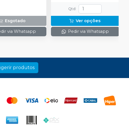
zante de peróxidos) + 1
 e uma placa para
Qtd
:
do gel e 1 Top Dam
Esgotado
Ver opções
dir via Whatsapp
Pedir via Whatsapp
gerir produtos