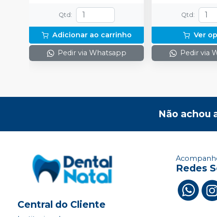
Qtd
:
Qtd
:
Adicionar ao carrinho
Ver o
Pedir via Whatsapp
Pedir via
Não achou 
Acompanhe
Redes S
Central do Cliente