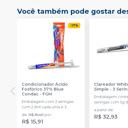
Você também pode gostar de
-
17
%
Condicionador Ácido
Clareador Whit
Fosfórico 37% Blue
Simple - 3 Seri
Condac
-
FGM
Embalagem cont
Embalagem com 3 seringas
seringas com 3g d
com 2,5ml cada uma e 3
uma.
a partir de
:
ponteiras para aplicação.
de
:
R$ 19,40
por
:
R$ 32,93
R$ 15,91