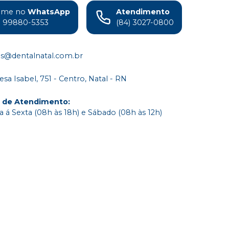
ame no
WhatsApp
Atendimento
) 99880-5353
(84) 3027-0800
s@dentalnatal.com.br
esa Isabel, 751 - Centro, Natal - RN
o de Atendimento
:
 á Sexta (08h às 18h) e Sábado (08h às 12h)