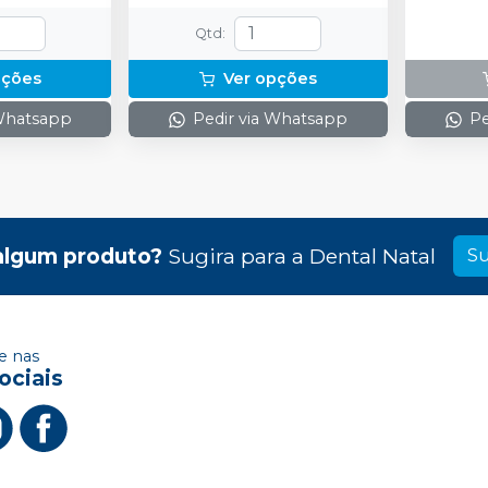
(neutrali
espátula
Qtd
:
preparo 
com 2g.
pções
Ver opções
 Whatsapp
Pedir via Whatsapp
Pe
algum produto?
Sugira para a
Dental Natal
Su
 nas
ociais