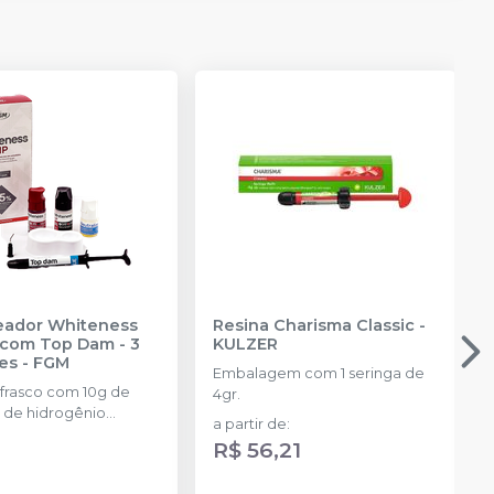
reador Whiteness
Resina Charisma Classic
-
com Top Dam - 3
KULZER
es
-
FGM
Embalagem com 1 seringa de
 frasco com 10g de
4gr.
 de hidrogênio
a partir de
:
ado + 1 frasco com 5g
R$ 56,21
ante + 1 frasco com
ução Neutralize