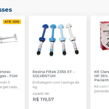
sses
ATÉ
-
23
%
eness
Resina Filtek Z350 XT
-
Kit Cla
ngas
-
FGM
SOLVENTUM
HP 35% 
Pacient
endo 3
Embalagem com 1 seringa de
Kit com 1
e gel cada
4g.
peróxido
a partir de
:
concentr
R$ 119,57
de espess
2g de sol