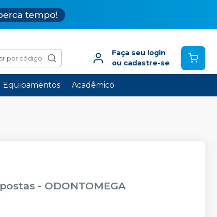
Faça seu login
ar por código
ou cadastre-se
Equipamentos
Acadêmico
mpostas
-
ODONTOMEGA