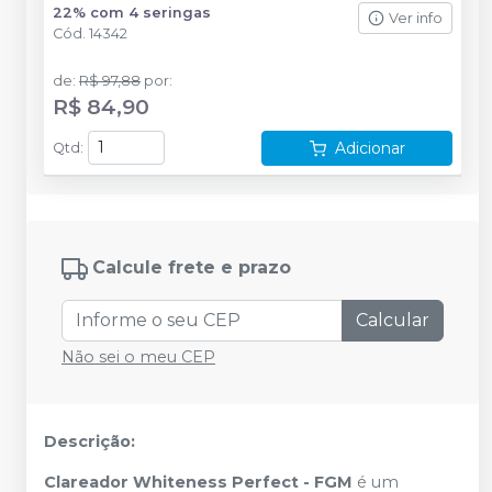
22% com 4 seringas
Ver info
Cód.
14342
de
:
R$ 97,88
por
:
R$ 84,90
Adicionar
Qtd
:
Calcule frete e prazo
Calcular
Não sei o meu CEP
Descrição:
Clareador Whiteness Perfect - FGM
é um