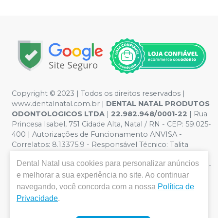
Copyright © 2023 | Todos os direitos reservados |
www.dentalnatal.com.br |
DENTAL NATAL PRODUTOS
ODONTOLOGICOS LTDA
|
22.982.948/0001-22
| Rua
Princesa Isabel, 751 Cidade Alta, Natal / RN - CEP: 59.025-
400 | Autorizações de Funcionamento ANVISA -
Correlatos: 8.13375.9 - Responsável Técnico: Talita
Pereira de Lima. CRO nº RN-CD-4900 | Política de
Dental Natal
usa cookies para personalizar anúncios
Privacidade e Segurança - Fotos meramente ilustrativas -
Os preços e condições da loja virtual estão sujeitos a
e melhorar a sua experiência no site. Ao continuar
alterações. Em caso de divergência de preços no site, o
navegando, você concorda com a nossa
Política de
valor válido é o do Carrinho de Compra. Não vendemos
Privacidade
.
por atacado, por isso nos reservamos o direito de não
atender compras de grandes volumes pelo site.