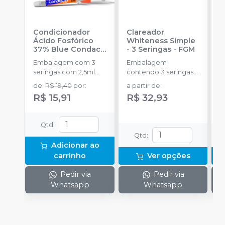
Condicionador
Clareador
R
Ácido Fosfórico
Whiteness Simple
X
37% Blue Condac
-
- 3 Seringas
-
FGM
E
FGM
Embalagem com 3
Embalagem
s
seringas com 2,5ml
contendo 3 seringas
a
cada uma e 3
com 3g de gel cada
de
:
R$ 19,40
por
:
a partir de
:
R
ponteiras para
uma.
R$ 15,91
R$ 32,93
aplicação.
Qtd
:
Qtd
:
Adicionar ao
carrinho
Ver opções
Pedir via
Pedir via
Whatsapp
Whatsapp