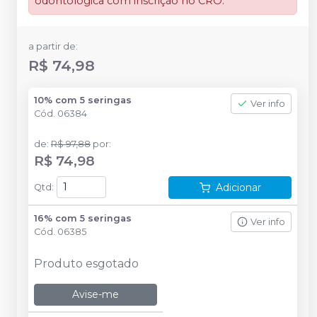
odontológica com inscrição no CRO.
a partir de:
R$ 74,98
10% com 5 seringas
Ver info
Cód.
06384
de
:
R$ 97,88
por
:
R$ 74,98
Adicionar
Qtd
:
16% com 5 seringas
Ver info
Cód.
06385
Produto esgotado
Avise-me