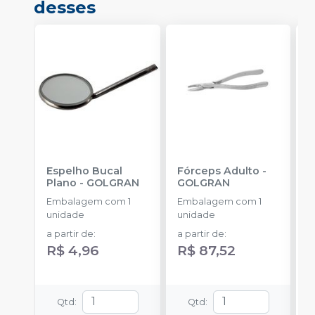
desses
Espelho Bucal
Fórceps Adulto
-
F
Plano
-
GOLGRAN
GOLGRAN
Embalagem com 1
Embalagem com 1
E
unidade
unidade
u
a partir de
:
a partir de
:
R$ 4,96
R$ 87,52
Qtd
:
Qtd
: