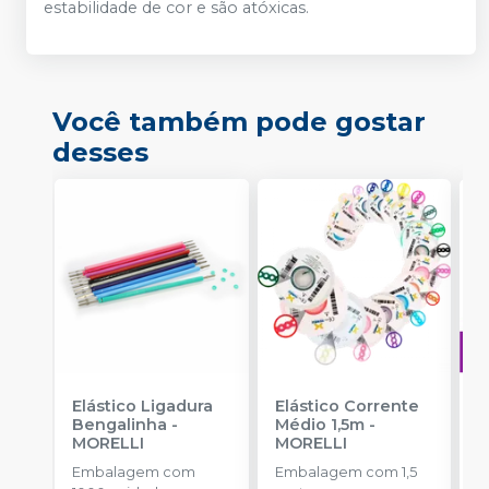
estabilidade de cor e são atóxicas.
Você também pode gostar
desses
Elástico Ligadura
Elástico Corrente
A
Bengalinha
-
Médio 1,5m
-
O
MORELLI
MORELLI
T
-
Embalagem com
Embalagem com 1,5
E