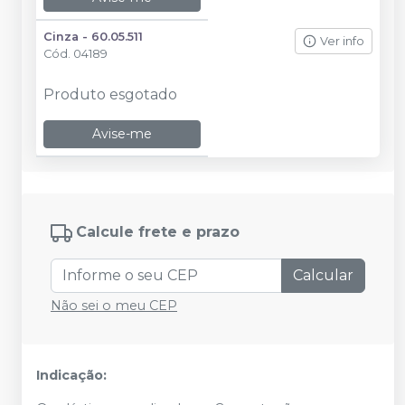
Cinza - 60.05.511
Ver info
Cód.
04189
Produto esgotado
Avise-me
Calcule frete e prazo
Calcular
Não sei o meu CEP
Indicação: