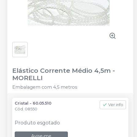
Elástico Corrente Médio 4,5m
-
MORELLI
Embalagem com 4,5 metros
Cristal - 60.05.510
Ver info
Cód.
08550
Produto esgotado
Avise-me