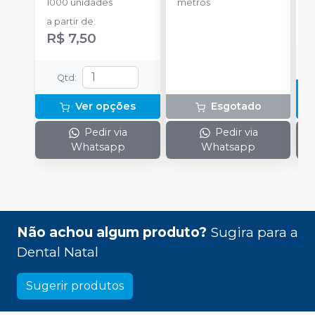
1000 unidades
metros
S
a partir de
:
R$ 7,50
Qtd
:
Ver opções
Esgotado
Pedir via
Pedir via
Whatsapp
Whatsapp
Não achou algum produto?
Sugira para a
Dental Natal
Sugerir produtos