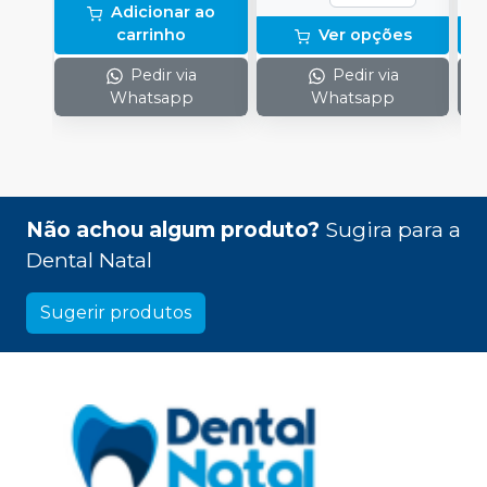
Adicionar ao
carrinho
Ver opções
Pedir via
Pedir via
Whatsapp
Whatsapp
Não achou algum produto?
Sugira para a
Dental Natal
Sugerir produtos