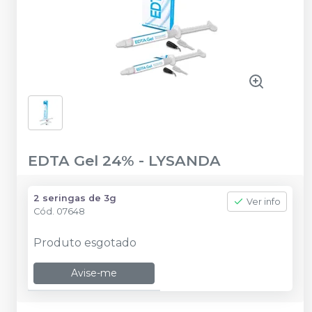
EDTA Gel 24%
-
LYSANDA
2 seringas de 3g
Ver info
Cód.
07648
Produto esgotado
Avise-me