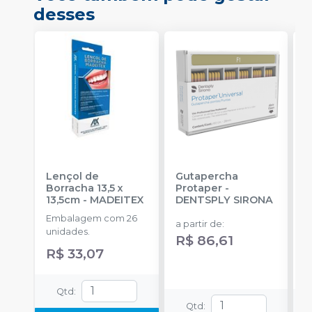
desses
Lençol de
Gutapercha
L
Borracha 13,5 x
Protaper
-
13,5cm
-
MADEITEX
DENTSPLY SIRONA
S
Embalagem com 26
E
a partir de
:
unidades.
u
R$ 86,61
R$ 33,07
a
Qtd
:
Qtd
: