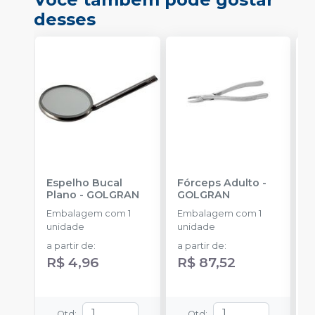
desses
Espelho Bucal
Fórceps Adulto
-
F
Plano
-
GOLGRAN
GOLGRAN
Embalagem com 1
Embalagem com 1
E
unidade
unidade
u
a partir de
:
a partir de
:
R$ 4,96
R$ 87,52
Qtd
:
Qtd
: