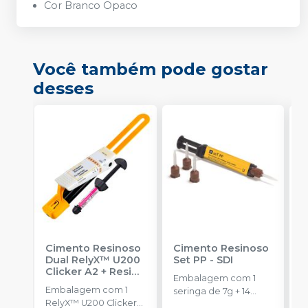
Cor Branco Opaco
Você também pode gostar
desses
Cimento Resinoso
Cimento Resinoso
Ci
Dual RelyX™ U200
Set PP
-
SDI
A
Clicker A2 + Resina
Embalagem com 1
E
Filtek™ Universal
Embalagem com 1
seringa de 7g + 14
c
A3
-
SOLVENTUM
RelyX™ U200 Clicker
pontas misturadoras.
c