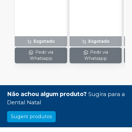
Cor A2 de 11g e 1
e
Resina Filtek™
Universal Cor A3 de
4g.
Esgotado
Esgotado
Pedir via
Pedir via
Whatsapp
Whatsapp
Não achou algum produto?
Sugira para a
Dental Natal
Sugerir produtos