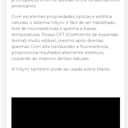
já conquistou enorme sucesso entre os laboratórios
americanos
Com excelentes propriedades ópticas e estética
naturais, o sistema InSync é fácil de ser trabalhado,
livre de inconsistências e queima a baixas
temperaturas. Possui CET (Coeficiente de expansão
termal) muito estável, mesmo após diversas
queimas. Com alta translucidez e fluorescência,
proporciona resultados altamente estéticos,
copiando ao máximo dentes naturais.
A InSync também pode ser usada sobre titânio.