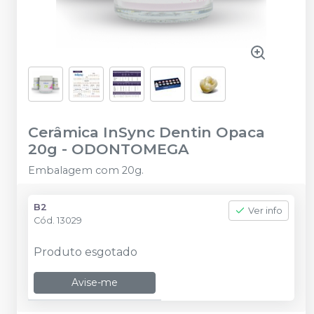
Cerâmica InSync Dentin Opaca
20g
-
ODONTOMEGA
Embalagem com 20g.
B2
Ver info
Cód.
13029
Produto esgotado
Avise-me