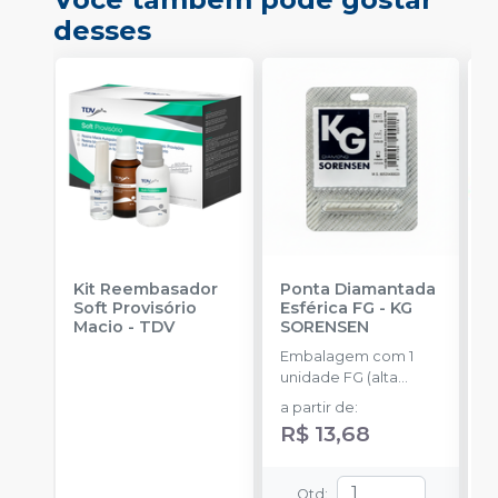
desses
Kit Reembasador
Ponta Diamantada
R
Soft Provisório
Esférica FG
-
KG
P
Macio
-
TDV
SORENSEN
S
Embalagem com 1
E
unidade FG (alta
c
rotação).
m
a partir de
:
m
R$ 13,68
Qtd
: