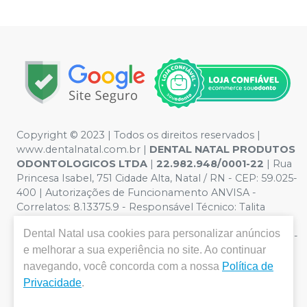
Copyright © 2023 | Todos os direitos reservados |
www.dentalnatal.com.br |
DENTAL NATAL PRODUTOS
ODONTOLOGICOS LTDA
|
22.982.948/0001-22
| Rua
Princesa Isabel, 751 Cidade Alta, Natal / RN - CEP: 59.025-
400 | Autorizações de Funcionamento ANVISA -
Correlatos: 8.13375.9 - Responsável Técnico: Talita
Pereira de Lima. CRO nº RN-CD-4900 | Política de
Dental Natal
usa cookies para personalizar anúncios
Privacidade e Segurança - Fotos meramente ilustrativas -
e melhorar a sua experiência no site. Ao continuar
Os preços e condições da loja virtual estão sujeitos a
alterações. Em caso de divergência de preços no site, o
navegando, você concorda com a nossa
Política de
valor válido é o do Carrinho de Compra. Não vendemos
Privacidade
.
por atacado, por isso nos reservamos o direito de não