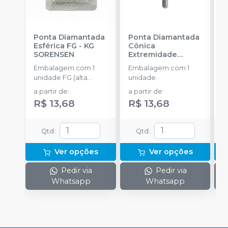
Ponta Diamantada
Ponta Diamantada
P
Esférica FG
-
KG
Cônica
C
SORENSEN
Extremidade
S
Arredondada FG
-
Embalagem com 1
Embalagem com 1
E
KG SORENSEN
unidade FG (alta
unidade.
u
rotação).
r
a partir de
:
a partir de
:
a
R$ 13,68
R$ 13,68
R
Qtd
:
Qtd
:
Ver opções
Ver opções
Pedir via
Pedir via
Whatsapp
Whatsapp