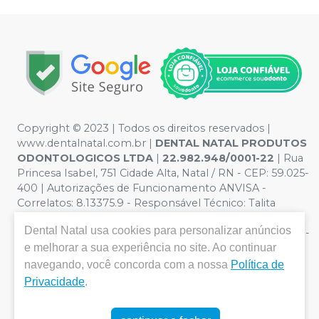
Copyright © 2023 | Todos os direitos reservados |
www.dentalnatal.com.br |
DENTAL NATAL PRODUTOS
ODONTOLOGICOS LTDA
|
22.982.948/0001-22
| Rua
Princesa Isabel, 751 Cidade Alta, Natal / RN - CEP: 59.025-
400 | Autorizações de Funcionamento ANVISA -
Correlatos: 8.13375.9 - Responsável Técnico: Talita
Pereira de Lima. CRO nº RN-CD-4900 | Política de
Dental Natal
usa cookies para personalizar anúncios
Privacidade e Segurança - Fotos meramente ilustrativas -
Os preços e condições da loja virtual estão sujeitos a
e melhorar a sua experiência no site. Ao continuar
alterações. Em caso de divergência de preços no site, o
navegando, você concorda com a nossa
Política de
valor válido é o do Carrinho de Compra. Não vendemos
Privacidade
.
por atacado, por isso nos reservamos o direito de não
atender compras de grandes volumes pelo site.