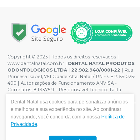
Copyright © 2023 | Todos os direitos reservados |
www.dentalnatal.com.br |
DENTAL NATAL PRODUTOS
ODONTOLOGICOS LTDA
|
22.982.948/0001-22
| Rua
Princesa Isabel, 751 Cidade Alta, Natal / RN - CEP: 59.025-
400 | Autorizações de Funcionamento ANVISA -
Correlatos: 8.13375.9 - Responsável Técnico: Talita
Pereira de Lima. CRO nº RN-CD-4900 | Política de
Dental Natal
usa cookies para personalizar anúncios
Privacidade e Segurança - Fotos meramente ilustrativas -
Os preços e condições da loja virtual estão sujeitos a
e melhorar a sua experiência no site. Ao continuar
alterações. Em caso de divergência de preços no site, o
navegando, você concorda com a nossa
Política de
valor válido é o do Carrinho de Compra. Não vendemos
Privacidade
.
por atacado, por isso nos reservamos o direito de não
atender compras de grandes volumes pelo site.