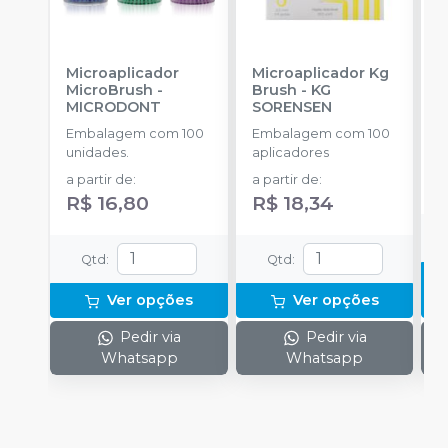
Microaplicador
Microaplicador Kg
B
MicroBrush
-
Brush
-
KG
D
MICRODONT
SORENSEN
I
B
Embalagem com 100
Embalagem com 100
E
unidades.
aplicadores
u
a partir de
:
a partir de
:
R$ 16,80
R$ 18,34
Qtd
:
Qtd
:
Ver opções
Ver opções
Pedir via
Pedir via
Whatsapp
Whatsapp