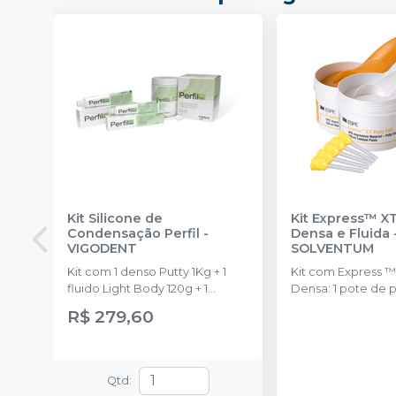
Kit Silicone de
Kit Express™ XT
Condensação Perfil
-
Densa e Fluida
VIGODENT
SOLVENTUM
Kit com 1 denso Putty 1Kg + 1
Kit com Express ™
fluido Light Body 120g + 1
Densa: 1 pote de 
catalisador 60ml.
(250 ml) Express ™
R$ 279,60
Densa: 1 pote de 
catalisadora (250 
XT Pasta Fluida de
Média Viscosidade
Qtd
:
(50 ml); 10 Pontas