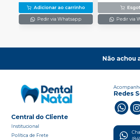
Amarelas
Adicionar ao carrinho
Esgo
Pedir via Whatsapp
Pedir via
Não achou 
Acompanhe
Redes S
Central do Cliente
Institucional
Ch
Política de Frete
(84