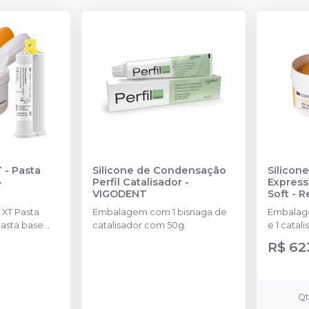
 - Pasta
Silicone de Condensação
Silicon
-
Perfil Catalisador
-
Express
VIGODENT
Soft - 
SOLVE
 XT Pasta
Embalagem com 1 bisnaga de
Embalage
pasta base
catalisador com 50g.
e 1 catal
; XT Pasta
colheres.
R$ 62
pasta
ml); Express ™
 Baixa ou
: 1 cartucho
Q
 Misturadoras