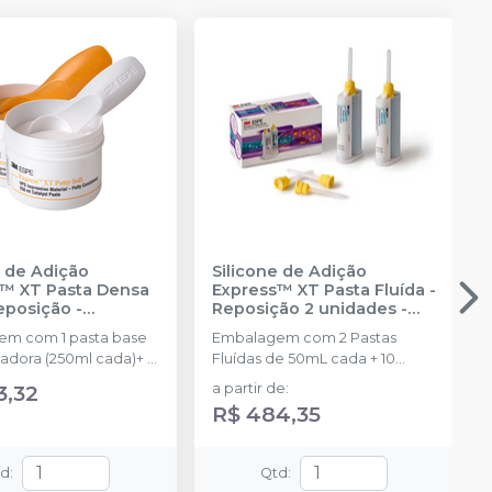
e de Adição
Silicone de Adição
™ XT Pasta Densa
Express™ XT Pasta Fluída -
Reposição
-
Reposição 2 unidades
-
NTUM
SOLVENTUM
m com 1 pasta base
Embalagem com 2 Pastas
isadora (250ml cada)+ 2
Fluídas de 50mL cada + 10
pontas misturadoras
3,32
a partir de
:
R$ 484,35
td
:
Qtd
: