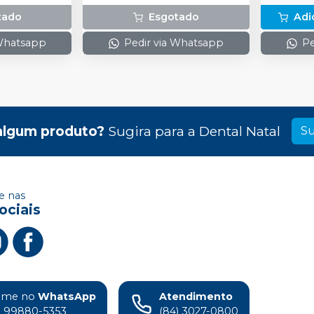
tado
Esgotado
Adi
 Whatsapp
Pedir via Whatsapp
Pe
algum produto?
Sugira para a
Dental Natal
Su
 nas
ociais
ame no
WhatsApp
Atendimento
) 99880-5353
(84) 3027-0800