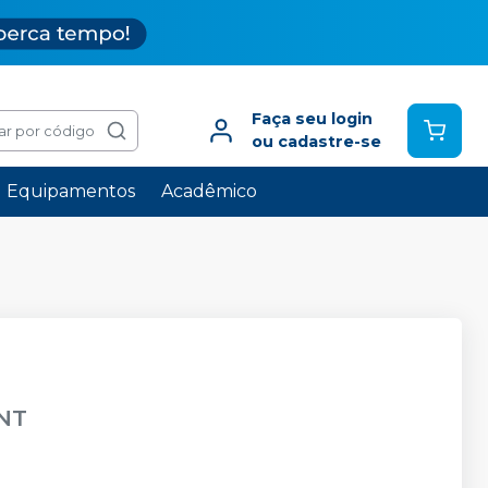
Faça seu login
ar por código
ou cadastre-se
Equipamentos
Acadêmico
NT