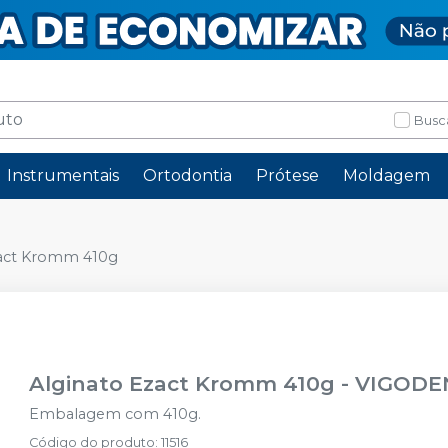
Busc
Instrumentais
Ortodontia
Prótese
Moldagem
zact Kromm 410g
Alginato Ezact Kromm 410g
-
VIGODE
Embalagem com 410g.
Código do produto
:
11516