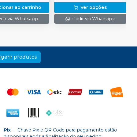
cionar ao carrinho
Ver opções
dir via Whatsapp
Pedir via Whatsapp
gerir produtos
Pix
-
Chave Pix e QR Code para pagamento estão
disponíveis após a finalização do seu pedido.