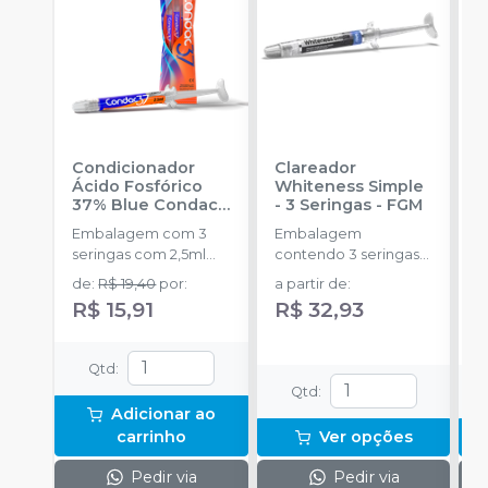
Condicionador
Clareador
R
Ácido Fosfórico
Whiteness Simple
X
37% Blue Condac
-
- 3 Seringas
-
FGM
E
FGM
Embalagem com 3
Embalagem
s
seringas com 2,5ml
contendo 3 seringas
a
cada uma e 3
com 3g de gel cada
de
:
R$ 19,40
por
:
a partir de
:
R
ponteiras para
uma.
R$ 15,91
R$ 32,93
aplicação.
Qtd
:
Qtd
:
Adicionar ao
carrinho
Ver opções
Pedir via
Pedir via